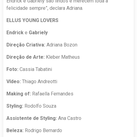
Endrick e Gabriely são lindos e merecem toda a
felicidade sempre”, declara Adriana.
ELLUS YOUNG LOVERS
Endrick
e
Gabriely
Direção Criativa:
Adriana Bozon
Direção de Arte:
Kleber Matheus
Foto:
Cassia Tabatini
Vídeo:
Thiago Andreotti
Making of:
Rafaella Fernandes
Styling:
Rodolfo Souza
Assistente de Styling:
Ana Castro
Beleza:
Rodrigo Bernardo