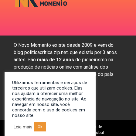
O Novo Momento existe desde 2009 e vem do
blog politicacritica.zip.net, que existiu por 3 anos
antes. São
mais de 12 anos
de pioneirismo na
produção de notícias online com análise dos
assuntos mais importantes da região e do país.
Utilizamos ferramentas e serviços de
terceiros que utilizam cookies. Elas
nos ajudam a oferecer uma melhor
Sobre nós
experiência de navegação no site. Ao
Anunciar
navegar em nosso site, você
concorda com o uso de cookies em
Contato
nosso site.
Leia mais
Ok
© 2009-2024. Portal Novo Momento de
Notícias. Desenvolvido por: Spivit Global