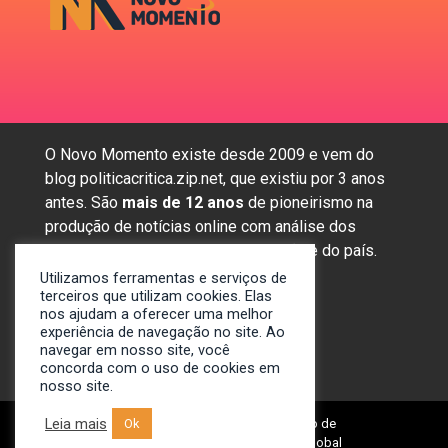
O Novo Momento existe desde 2009 e vem do
blog politicacritica.zip.net, que existiu por 3 anos
antes. São
mais de 12 anos
de pioneirismo na
produção de notícias online com análise dos
assuntos mais importantes da região e do país.
Utilizamos ferramentas e serviços de
terceiros que utilizam cookies. Elas
nos ajudam a oferecer uma melhor
Sobre nós
experiência de navegação no site. Ao
Anunciar
navegar em nosso site, você
concorda com o uso de cookies em
Contato
nosso site.
Leia mais
© 2009-2024. Portal Novo Momento de
Ok
Notícias. Desenvolvido por: Spivit Global