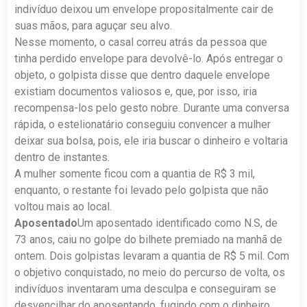
indivíduo deixou um envelope propositalmente cair de
suas mãos, para aguçar seu alvo.
Nesse momento, o casal correu atrás da pessoa que
tinha perdido envelope para devolvê-lo. Após entregar o
objeto, o golpista disse que dentro daquele envelope
existiam documentos valiosos e, que, por isso, iria
recompensa-los pelo gesto nobre. Durante uma conversa
rápida, o estelionatário conseguiu convencer a mulher
deixar sua bolsa, pois, ele iria buscar o dinheiro e voltaria
dentro de instantes.
A mulher somente ficou com a quantia de R$ 3 mil,
enquanto, o restante foi levado pelo golpista que não
voltou mais ao local.
Aposentado
Um aposentado identificado como N.S, de
73 anos, caiu no golpe do bilhete premiado na manhã de
ontem. Dois golpistas levaram a quantia de R$ 5 mil. Com
o objetivo conquistado, no meio do percurso de volta, os
indivíduos inventaram uma desculpa e conseguiram se
desvencilhar do aposentando, fugindo com o dinheiro