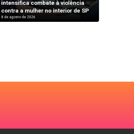
intensifica combate à violência
Alex Es
contra a mulher no interior de SP
susto 
8 de agosto de 2026
8 de agosto