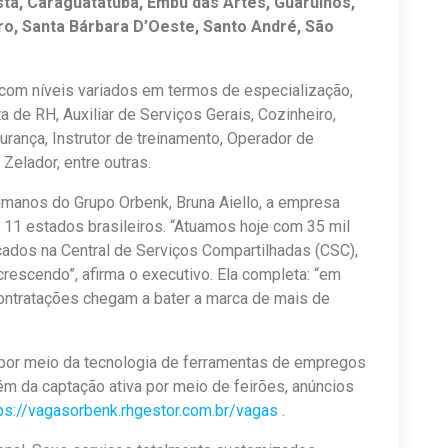
ta, Caraguatatuba, Embu das Artes, Guarulhos,
aro, Santa Bárbara D’Oeste, Santo André, São
com níveis variados em termos de especialização,
 de RH, Auxiliar de Serviços Gerais, Cozinheiro,
urança, Instrutor de treinamento, Operador de
 Zelador, entre outras.
manos do Grupo Orbenk, Bruna Aiello, a empresa
11 estados brasileiros. “Atuamos hoje com 35 mil
ados na Central de Serviços Compartilhadas (CSC),
crescendo”, afirma o executivo. Ela completa: “em
contratações chegam a bater a marca de mais de
 por meio da tecnologia de ferramentas de empregos
lém da captação ativa por meio de feirões, anúncios
ps://vagasorbenk.rhgestor.com.br/vagas
.