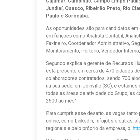
Cajamar, Campinas. Campo Limpo Paulis
Jundiaí, Osasco, Ribeirão Preto, Rio Cl
Paulo e Sorocaba.
As oportunidades são para candidatos em 
em funções como Analista Contábil, Analista
Faxineiro, Coordenador Administrativo, Seg
Monitoramento, Porteiro, Vendedor Interno,
Segundo explica a gerente de Recursos Hu
está presente em cerca de 470 cidades de 
colaboradores contratados, sendo 700 aloc
na sua sede, em Joinville (SC), e estamos 
todas as áreas de atividade do Grupo, as 
2500 ao mês”.
Para cumprir esse desafio, as vagas tanto
online, como Linkedin, Infojobs e outras, a
regionais e pelo próprio da empresa, o
htt