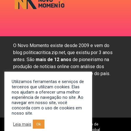
O Novo Momento existe desde 2009 e vem do
blog politicacritica.zip.net, que existiu por 3 anos
antes. São
mais de 12 anos
de pioneirismo na
produção de notícias online com análise dos
assuntos mais importantes da região e do país.
Utilizamos ferramentas e serviços de
terceiros que utilizam cookies. Elas
nos ajudam a oferecer uma melhor
Sobre nós
experiência de navegação no site. Ao
Anunciar
navegar em nosso site, você
concorda com o uso de cookies em
Contato
nosso site.
Leia mais
Ok
© 2009-2024. Portal Novo Momento de
Notícias. Desenvolvido por: Spivit Global