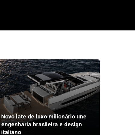
Novo iate de luxo milionário une
Festiva
engenharia brasileira e design
inscriç
italiano
Bárbar