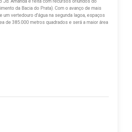
o Jd. Amanda é feita com recursos oriundos do
imento da Bacia do Prata). Com o avanço de mais
e um vertedouro d’água na segunda lagoa, espaços
 área de 385.000 metros quadrados e será a maior área