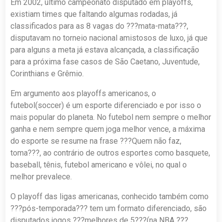
Em 2002, último campeonato disputado em playoffs,
existiam times que faltando algumas rodadas, já
classificados para as 8 vagas do ???mata-mata???,
disputavam no torneio nacional amistosos de luxo, já que
para alguns a meta já estava alcançada, a classificação
para a próxima fase casos de São Caetano, Juventude,
Corinthians e Grêmio.
Em argumento aos playoffs americanos, o
futebol(soccer) é um esporte diferenciado e por isso o
mais popular do planeta. No futebol nem sempre o melhor
ganha e nem sempre quem joga melhor vence, a máxima
do esporte se resume na frase ???Quem não faz,
toma???, ao contrário de outros esportes como basquete,
baseball, tênis, futebol americano e vôlei, no qual o
melhor prevalece.
O playoff das ligas americanas, conhecido também como
???pós-temporada??? tem um formato diferenciado, são
disputados jogos ???melhores de 5???(na NBA ???