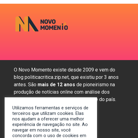
O Novo Momento existe desde 2009 e vem do
blog politicacritica.zip.net, que existiu por 3 anos
antes. São
mais de 12 anos
de pioneirismo na
produção de notícias online com análise dos
assuntos mais importantes da região e do país.
Utilizamos ferramentas e serviços de
terceiros que utilizam cookies. Elas
nos ajudam a oferecer uma melhor
Sobre nós
experiência de navegação no site. Ao
Anunciar
navegar em nosso site, você
concorda com o uso de cookies em
Contato