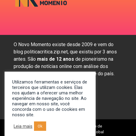
O Novo Momento existe desde 2009 e vem do
blog politicacritica.zip.net, que existiu por 3 anos
antes. São
mais de 12 anos
de pioneirismo na
produção de notícias online com análise dos
assuntos mais importantes da região e do país.
Utilizamos ferramentas e serviços de
terceiros que utilizam cookies. Elas
nos ajudam a oferecer uma melhor
Sobre nós
experiência de navegação no site. Ao
Anunciar
navegar em nosso site, você
concorda com o uso de cookies em
Contato
nosso site.
Leia mais
© 2009-2024. Portal Novo Momento de
Ok
Notícias. Desenvolvido por: Spivit Global