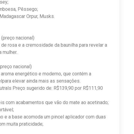
osey;
ramboesa, Pêssego;
de Madagascar Orpur, Musks.
 (preço nacional)
 de rosa e a cremosidade da baunilha para revelar a
da mulher.
(preço nacional)
m aroma energético e moderno, que contém a
elpara elevar ainda mais as sensações.
trals Preço sugerido de: R$139,90 por R$111,90
eis com acabamentos que vão do mate ao acetinado;
rtável;
lho e a base acomoda um pincel aplicador com duas
om muita praticidade;