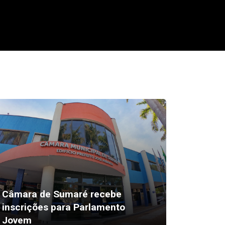
Câmara de Sumaré recebe
Escolin
inscrições para Parlamento
Americ
Jovem
abertas