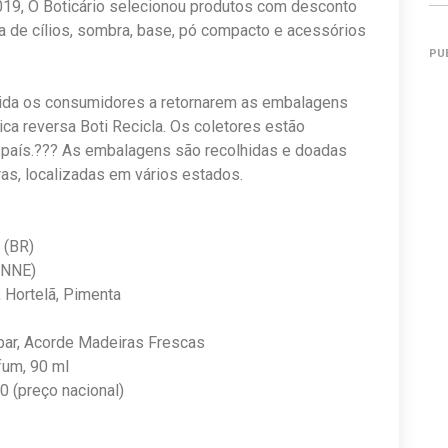
19, O Boticário selecionou produtos com desconto
ra de cílios, sombra, base, pó compacto e acessórios
PU
nvida os consumidores a retornarem as embalagens
ca reversa Boti Recicla. Os coletores estão
o país.??? As embalagens são recolhidas e doadas
ras, localizadas em vários estados.
0 (BR)
 (NNE)
, Hortelã, Pimenta
bar, Acorde Madeiras Frescas
rfum, 90 ml
0 (preço nacional)