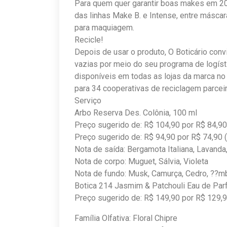
Para quem quer garantir boas makes em 20
das linhas Make B. e Intense, entre másca
para maquiagem.
Recicle!
Depois de usar o produto, O Boticário co
vazias por meio do seu programa de logísti
disponíveis em todas as lojas da marca n
para 34 cooperativas de reciclagem parcei
Serviço
Arbo Reserva Des. Colônia, 100 ml
Preço sugerido de: R$ 104,90 por R$ 84,9
Preço sugerido de: R$ 94,90 por R$ 74,90
Nota de saída: Bergamota Italiana, Lavanda
Nota de corpo: Muguet, Sálvia, Violeta
Nota de fundo: Musk, Camurça, Cedro, ??m
Botica 214 Jasmim & Patchouli Eau de Pa
Preço sugerido de: R$ 149,90 por R$ 129,9
Família Olfativa: Floral Chipre