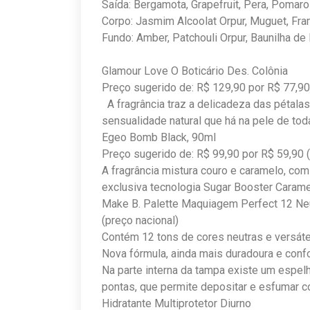
Saída: Bergamota, Grapefruit, Pera, Pomar
Corpo: Jasmim Alcoolat Orpur, Muguet, F
Fundo: Amber, Patchouli Orpur, Baunilha 
Glamour Love O Boticário Des. Colônia
Preço sugerido de: R$ 129,90 por R$ 77,90
A fragrância traz a delicadeza das pétalas
sensualidade natural que há na pele de to
Egeo Bomb Black, 90ml
Preço sugerido de: R$ 99,90 por R$ 59,90 
A fragrância mistura couro e caramelo, co
exclusiva tecnologia Sugar Booster Caram
Make B. Palette Maquiagem Perfect 12 Neu
(preço nacional)
Contém 12 tons de cores neutras e versát
Nova fórmula, ainda mais duradoura e confo
Na parte interna da tampa existe um espe
pontas, que permite depositar e esfumar c
Hidratante Multiprotetor Diurno