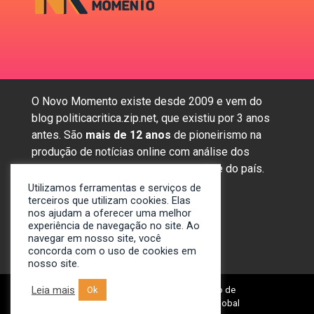
O Novo Momento existe desde 2009 e vem do
blog politicacritica.zip.net, que existiu por 3 anos
antes. São
mais de 12 anos
de pioneirismo na
produção de notícias online com análise dos
assuntos mais importantes da região e do país.
Utilizamos ferramentas e serviços de
terceiros que utilizam cookies. Elas
nos ajudam a oferecer uma melhor
Sobre nós
experiência de navegação no site. Ao
Anunciar
navegar em nosso site, você
concorda com o uso de cookies em
Contato
nosso site.
Leia mais
Ok
© 2009-2024. Portal Novo Momento de
Notícias. Desenvolvido por: Spivit Global