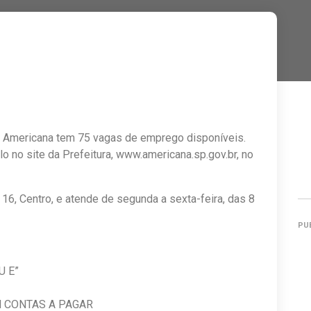
e Americana tem 75 vagas de emprego disponíveis.
o no site da Prefeitura, www.americana.sp.gov.br, no
 16, Centro, e atende de segunda a sexta-feira, das 8
PU
 CNH “D OU E”
ERCIAL
COM CONTAS A PAGAR