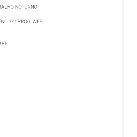
A TRABALHO NOTURNO
TA
U PLENO ??? PROG. WEB
NDAS
M ??? HOME CARE
A????ES
AMBIENTE
ONVENCIONAL
CULINAS