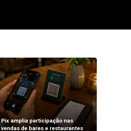
Pix amplia participação nas
11 de 
vendas de bares e restaurantes
os proj