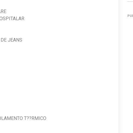
O ??? LOJA
M ??? HOME CARE
PU
RMÁCIA HOSPITALAR
 AMOSTRA
?OS GERAIS
LETA DE JEANS
 BAG
MANUTEN????O
“D OU E”
HOME CARE
IRO
HOME CARE
?? HOME CARE
ILHADEIRA
ANDAIME
N??IS
??? ISOLAMENTO T??RMICO
LHADEIRA
 ??? CNH “D”