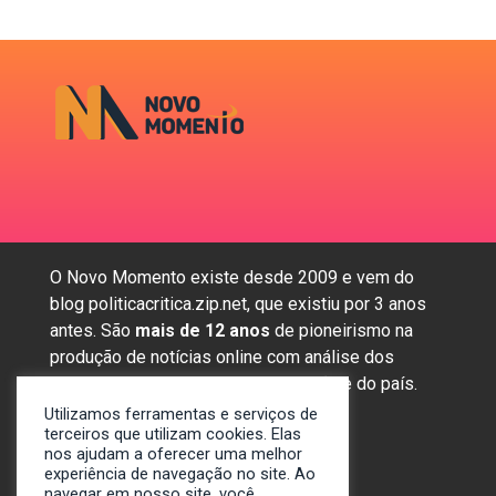
O Novo Momento existe desde 2009 e vem do
blog politicacritica.zip.net, que existiu por 3 anos
antes. São
mais de 12 anos
de pioneirismo na
produção de notícias online com análise dos
assuntos mais importantes da região e do país.
Utilizamos ferramentas e serviços de
terceiros que utilizam cookies. Elas
nos ajudam a oferecer uma melhor
Sobre nós
experiência de navegação no site. Ao
Anunciar
navegar em nosso site, você