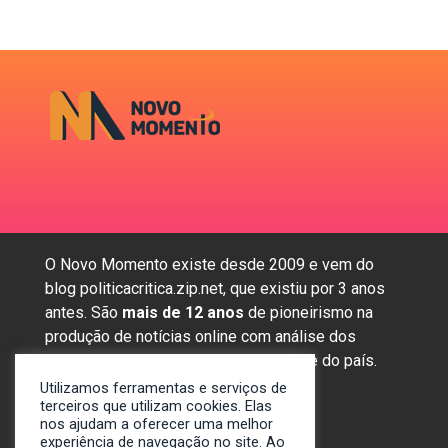
O Novo Momento existe desde 2009 e vem do
blog politicacritica.zip.net, que existiu por 3 anos
antes. São
mais de 12 anos
de pioneirismo na
produção de notícias online com análise dos
assuntos mais importantes da região e do país.
Utilizamos ferramentas e serviços de
terceiros que utilizam cookies. Elas
nos ajudam a oferecer uma melhor
Sobre nós
experiência de navegação no site. Ao