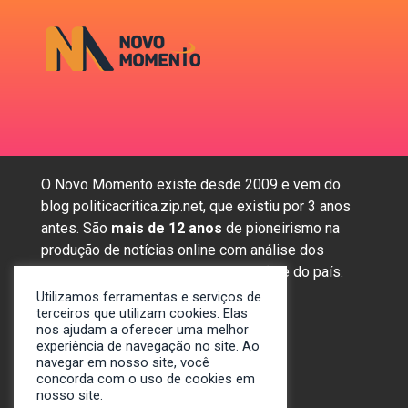
O Novo Momento existe desde 2009 e vem do
blog politicacritica.zip.net, que existiu por 3 anos
antes. São
mais de 12 anos
de pioneirismo na
produção de notícias online com análise dos
assuntos mais importantes da região e do país.
Utilizamos ferramentas e serviços de
terceiros que utilizam cookies. Elas
nos ajudam a oferecer uma melhor
Sobre nós
experiência de navegação no site. Ao
Anunciar
navegar em nosso site, você
concorda com o uso de cookies em
Contato
nosso site.