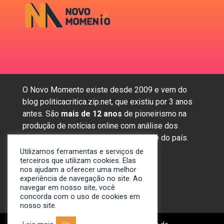
O Novo Momento existe desde 2009 e vem do
blog politicacritica.zip.net, que existiu por 3 anos
antes. São
mais de 12 anos
de pioneirismo na
produção de notícias online com análise dos
assuntos mais importantes da região e do país.
Utilizamos ferramentas e serviços de
terceiros que utilizam cookies. Elas
nos ajudam a oferecer uma melhor
Sobre nós
experiência de navegação no site. Ao
Anunciar
navegar em nosso site, você
concorda com o uso de cookies em
Contato
nosso site.