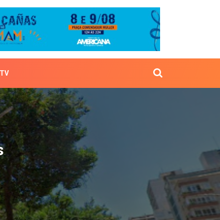
TV
óveis
s