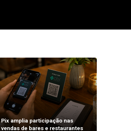
Pix amplia participação nas
11 de 
vendas de bares e restaurantes
os proj