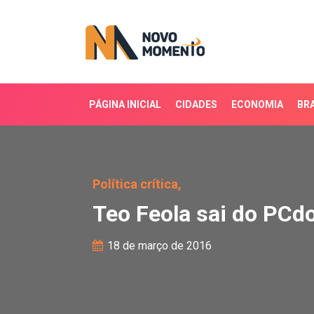
PÁGINA INICIAL
CIDADES
ECONOMIA
BRA
Teo Feola sai do PCdoB e
Política crítica,
Teo Feola sai do PCdo
18 de março de 2016