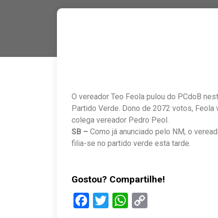
O vereador Teo Feola pulou do PCdoB neste ú
Partido Verde. Dono de 2072 votos, Feola v
colega vereador Pedro Peol.
SB –
Como já anunciado pelo NM, o vereado
filia-se no partido verde esta tarde.
Gostou? Compartilhe!
Facebook
Twitter
WhatsApp
Copy
Link