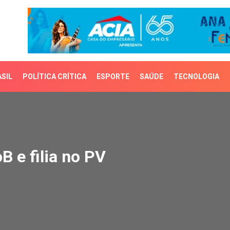
SIL
POLÍTICA CRÍTICA
ESPORTE
SAÚDE
TECNOLOGIA
 filia no PV
B e filia no PV