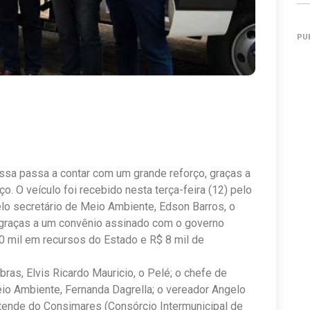
PU
ssa passa a contar com um grande reforço, graças a
. O veículo foi recebido nesta terça-feira (12) pelo
elo secretário de Meio Ambiente, Edson Barros, o
 graças a um convênio assinado com o governo
0 mil em recursos do Estado e R$ 8 mil de
as, Elvis Ricardo Mauricio, o Pelé; o chefe de
eio Ambiente, Fernanda Dagrella; o vereador Angelo
ntende do Consimares (Consórcio Intermunicipal de