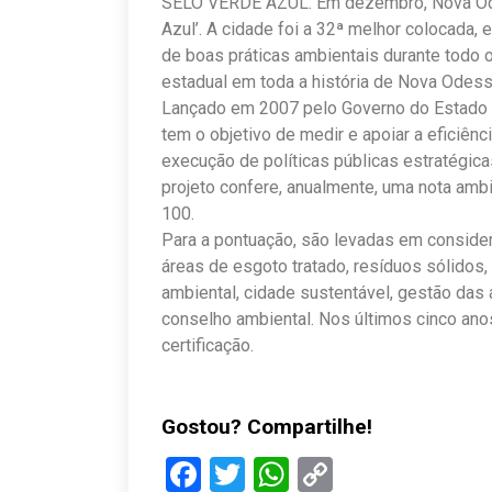
SELO VERDE AZUL. Em dezembro, Nova Odes
Azul’. A cidade foi a 32ª melhor colocada,
de boas práticas ambientais durante todo o
estadual em toda a história de Nova Odess
Lançado em 2007 pelo Governo do Estado d
tem o objetivo de medir e apoiar a eficiên
execução de políticas públicas estratégi
projeto confere, anualmente, uma nota ambi
100.
Para a pontuação, são levadas em consider
áreas de esgoto tratado, resíduos sólidos,
ambiental, cidade sustentável, gestão das á
conselho ambiental. Nos últimos cinco ano
certificação.
Gostou? Compartilhe!
Facebook
Twitter
WhatsApp
Copy