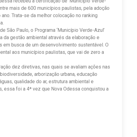
sa recebeu a certificação de ‘Município Verde-
 entre mais de 600 municípios paulistas, pela adoção
 ano. Trata-se da melhor colocação no ranking
a.
e São Paulo, o Programa ‘Município Verde-Azul’
cia da gestão ambiental através da elaboração e
cas em busca de um desenvolvimento sustentável. O
ental aos municípios paulistas, que vai de zero a
ação dez diretivas, nas quais se avaliam ações nas
 biodiversidade, arborização urbana, educação
guas, qualidade do ar, estrutura ambiental e
s, essa foi a 4ª vez que Nova Odessa conquistou a