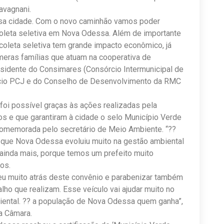
avagnani.
ssa cidade. Com o novo caminhão vamos poder
coleta seletiva em Nova Odessa. Além de importante
coleta seletiva tem grande impacto econômico, já
úmeras famílias que atuam na cooperativa de
residente do Consimares (Consórcio Intermunicipal de
cio PCJ e do Conselho de Desenvolvimento da RMC
foi possível graças às ações realizadas pela
s e que garantiram à cidade o selo Município Verde
omemorada pelo secretário de Meio Ambiente. “??
r que Nova Odessa evoluiu muito na gestão ambiental
 ainda mais, porque temos um prefeito muito
os.
rreu muito atrás deste convênio e parabenizar também
lho que realizam. Esse veículo vai ajudar muito no
biental. ?? a população de Nova Odessa quem ganha”,
a Câmara.