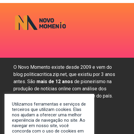
O Novo Momento existe desde 2009 e vem do
blog politicacritica.zip.net, que existiu por 3 anos
antes. São
mais de 12 anos
de pioneirismo na
produção de notícias online com análise dos
assuntos mais importantes da região e do país.
Utilizamos ferramentas e serviços de
terceiros que utilizam cookies. Elas
nos ajudam a oferecer uma melhor
Sobre nós
experiência de navegação no site. Ao
Anunciar
navegar em nosso site, você
concorda com o uso de cookies em
Contato