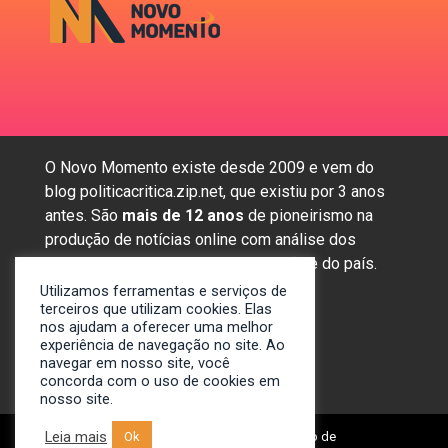
O Novo Momento existe desde 2009 e vem do
blog politicacritica.zip.net, que existiu por 3 anos
antes. São
mais de 12 anos
de pioneirismo na
produção de notícias online com análise dos
assuntos mais importantes da região e do país.
Utilizamos ferramentas e serviços de
terceiros que utilizam cookies. Elas
nos ajudam a oferecer uma melhor
Sobre nós
experiência de navegação no site. Ao
Anunciar
navegar em nosso site, você
concorda com o uso de cookies em
Contato
nosso site.
Leia mais
Ok
© 2009-2024. Portal Novo Momento de