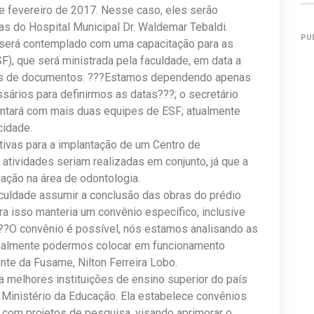
de fevereiro de 2017. Nesse caso, eles serão
s do Hospital Municipal Dr. Waldemar Tebaldi.
PU
 será contemplado com uma capacitação para as
F), que será ministrada pela faculdade, em data a
mites de documentos. ???Estamos dependendo apenas
ários para definirmos as datas???; o secretário
ntará com mais duas equipes de ESF; atualmente
cidade.
tivas para a implantação de um Centro de
atividades seriam realizadas em conjunto, já que a
ação na área de odontologia.
culdade assumir a conclusão das obras do prédio
a isso manteria um convênio específico, inclusive
???O convênio é possível, nós estamos analisando as
finalmente podermos colocar em funcionamento
nte da Fusame, Nilton Ferreira Lobo.
 melhores instituições de ensino superior do país
Ministério da Educação. Ela estabelece convênios
s com projetos de pesquisa, visando aprimorar o