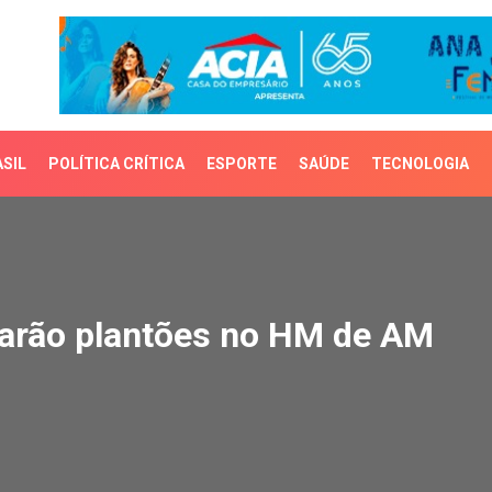
SIL
POLÍTICA CRÍTICA
ESPORTE
SAÚDE
TECNOLOGIA
rão plantões no HM de 
farão plantões no HM de AM