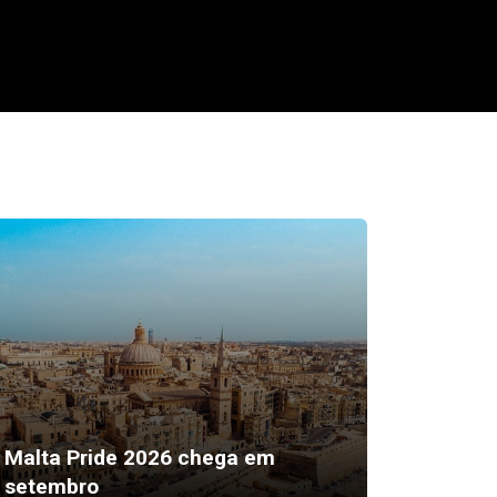
“Sexto 
Malta Pride 2026 chega em
ser a 
setembro
mais ef