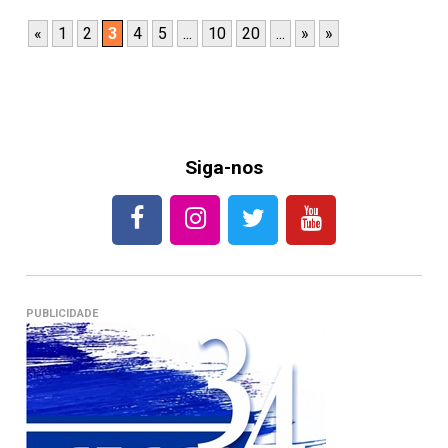
«
1
2
3
4
5
...
10
20
...
»
»
Siga-nos
PUBLICIDADE