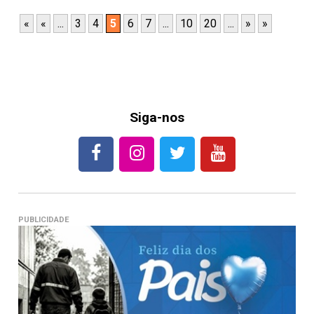
«
«
...
3
4
5
6
7
...
10
20
...
»
»
Siga-nos
PUBLICIDADE