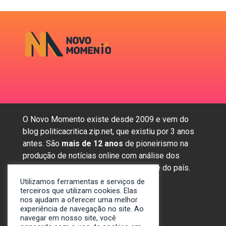
O Novo Momento existe desde 2009 e vem do
blog politicacritica.zip.net, que existiu por 3 anos
antes. São
mais de 12 anos
de pioneirismo na
produção de notícias online com análise dos
assuntos mais importantes da região e do país.
Utilizamos ferramentas e serviços de
terceiros que utilizam cookies. Elas
nos ajudam a oferecer uma melhor
Sobre nós
experiência de navegação no site. Ao
Anunciar
navegar em nosso site, você