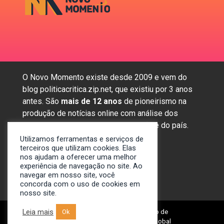
O Novo Momento existe desde 2009 e vem do
blog politicacritica.zip.net, que existiu por 3 anos
antes. São
mais de 12 anos
de pioneirismo na
produção de notícias online com análise dos
assuntos mais importantes da região e do país.
Utilizamos ferramentas e serviços de
terceiros que utilizam cookies. Elas
nos ajudam a oferecer uma melhor
Sobre nós
experiência de navegação no site. Ao
Anunciar
navegar em nosso site, você
concorda com o uso de cookies em
Contato
nosso site.
Leia mais
Ok
© 2009-2024. Portal Novo Momento de
Notícias. Desenvolvido por: Spivit Global