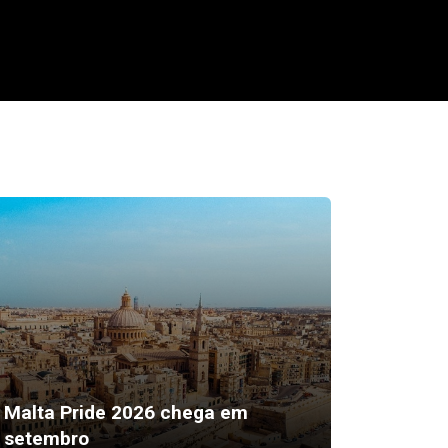
“Sexto 
Malta Pride 2026 chega em
ser a 
setembro
mais ef