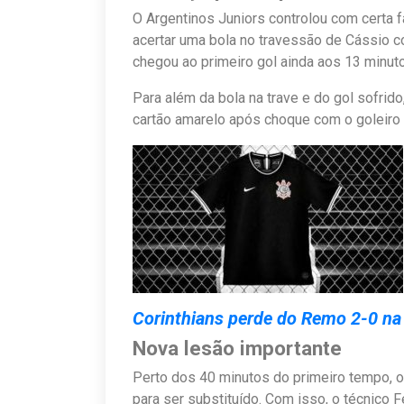
O Argentinos Juniors controlou com certa f
acertar uma bola no travessão de Cássio c
chegou ao primeiro gol ainda aos 13 minut
Para além da bola na trave e do gol sofrido,
cartão amarelo após choque com o goleiro F
Corinthians perde do Remo 2-0 n
Nova lesão importante
Perto dos 40 minutos do primeiro tempo, o 
para ser substituído. Com isso, o técnico