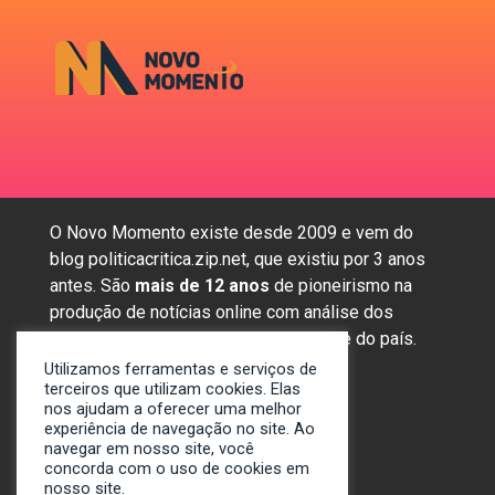
O Novo Momento existe desde 2009 e vem do
blog politicacritica.zip.net, que existiu por 3 anos
antes. São
mais de 12 anos
de pioneirismo na
produção de notícias online com análise dos
assuntos mais importantes da região e do país.
Utilizamos ferramentas e serviços de
terceiros que utilizam cookies. Elas
nos ajudam a oferecer uma melhor
Sobre nós
experiência de navegação no site. Ao
Anunciar
navegar em nosso site, você
concorda com o uso de cookies em
Contato
nosso site.