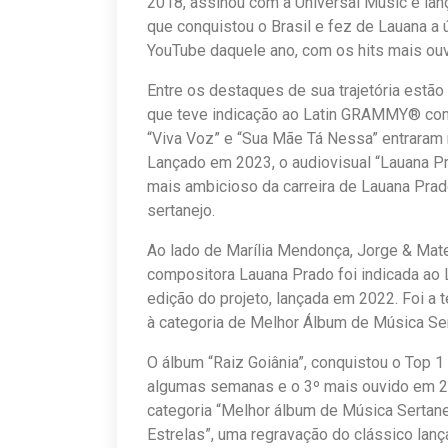
2018, assinou com a Universal Music e lanço
que conquistou o Brasil e fez de Lauana a ú
YouTube daquele ano, com os hits mais ou
Entre os destaques de sua trajetória estão
que teve indicação ao Latin GRAMMY® com
“Viva Voz” e “Sua Mãe Tá Nessa” entraram n
Lançado em 2023, o audiovisual “Lauana Pr
mais ambicioso da carreira de Lauana Pra
sertanejo.
Ao lado de Marília Mendonça, Jorge & Mateu
compositora Lauana Prado foi indicada ao
edição do projeto, lançada em 2022. Foi a t
à categoria de Melhor Álbum de Música Ser
O álbum “Raiz Goiânia”, conquistou o Top 1
algumas semanas e o 3º mais ouvido em 20
categoria “Melhor álbum de Música Sertane
Estrelas”, uma regravação do clássico lanç