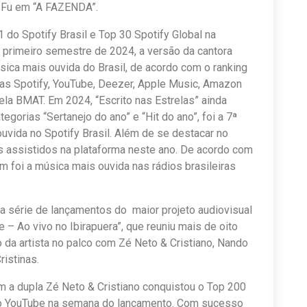
 Fu em “A FAZENDA”.
do Spotify Brasil e Top 30 Spotify Global na
o primeiro semestre de 2024, a versão da cantora
úsica mais ouvida do Brasil, de acordo com o ranking
mas Spotify, YouTube, Deezer, Apple Music, Amazon
la BMAT. Em 2024, “Escrito nas Estrelas” ainda
gorias “Sertanejo do ano” e “Hit do ano”, foi a 7ª
uvida no Spotify Brasil. Além de se destacar no
s assistidos na plataforma neste ano. De acordo com
m foi a música mais ouvida nas rádios brasileiras
a série de lançamentos do maior projeto audiovisual
 – Ao vivo no Ibirapuera”, que reuniu mais de oito
 da artista no palco com Zé Neto & Cristiano, Nando
istinas.
m a dupla Zé Neto & Cristiano conquistou o Top 200
 no YouTube na semana do lançamento. Com sucesso