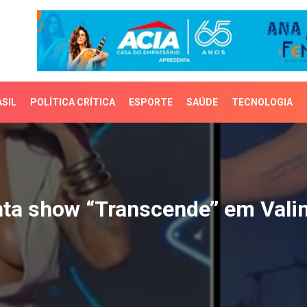
SIL
POLÍTICA CRÍTICA
ESPORTE
SAÚDE
TECNOLOGIA
 show “Transcende’’ em
ta show “Transcende’’ em Vali