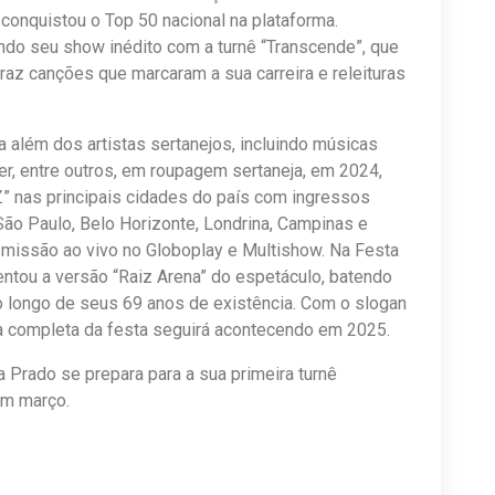
onquistou o Top 50 nacional na plataforma.
ando seu show inédito com a turnê “Transcende”, que
raz canções que marcaram a sua carreira e releituras
além dos artistas sertanejos, incluindo músicas
er, entre outros, em roupagem sertaneja, em 2024,
” nas principais cidades do país com ingressos
São Paulo, Belo Horizonte, Londrina, Campinas e
missão ao vivo no Globoplay e Multishow. Na Festa
ntou a versão “Raiz Arena” do espetáculo, batendo
ao longo de seus 69 anos de existência. Com o slogan
cia completa da festa seguirá acontecendo em 2025.
Prado se prepara para a sua primeira turnê
em março.