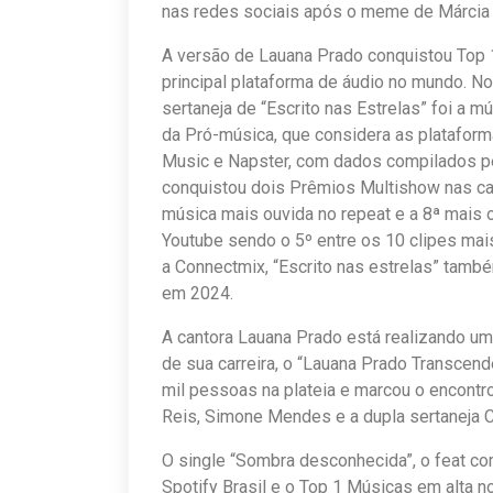
nas redes sociais após o meme de Márcia
A versão de Lauana Prado conquistou Top 1 
principal plataforma de áudio no mundo. N
sertaneja de “Escrito nas Estrelas” foi a m
da Pró-música, que considera as platafor
Music e Napster, com dados compilados pe
conquistou dois Prêmios Multishow nas cate
música mais ouvida no repeat e a 8ª mais o
Youtube sendo o 5º entre os 10 clipes mai
a Connectmix, “Escrito nas estrelas” també
em 2024.
A cantora Lauana Prado está realizando um
de sua carreira, o “Lauana Prado Transcende
mil pessoas na plateia e marcou o encontro
Reis, Simone Mendes e a dupla sertaneja Cr
O single “Sombra desconhecida”, o feat co
Spotify Brasil e o Top 1 Músicas em alta