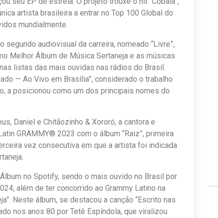
u seu EP de estreia. O projeto trouxe o hit “Cobaia”,
nica artista brasileira a entrar no Top 100 Global do
vidos mundialmente.
 o segundo audiovisual da carreira, nomeado “Livre”,
o Melhor Álbum de Música Sertaneja e as músicas
as listas das mais ouvidas nas rádios do Brasil.
ado — Ao Vivo em Brasília”, considerado o trabalho
do, a posicionou como um dos principais nomes do
s, Daniel e Chitãozinho & Xororó, a cantora e
 Latin GRAMMY® 2023 com o álbum “Raiz”, primeira
erceira vez consecutiva em que a artista foi indicada
taneja.
 Álbum no Spotify, sendo o mais ouvido no Brasil por
24, além de ter concorrido ao Grammy Latino na
ja”. Neste álbum, se destacou a canção “Escrito nas
ado nos anos 80 por Tetê Espíndola, que viralizou