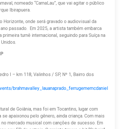
rnaval, nomeado “CarnaLau”, que vai agitar o público
que Ibirapuera.
o Horizonte, onde será gravado o audiovisual da
 ano passado. Em 2025, a artista também embarca
primeira turnê internacional, seguindo para Suíça na
 Unidos.
SP
ro I – km 118, Valinhos / SP, Nº 1, Bairro dos
events/brahmavalley_lauanaprado_ferrugememcdaniel
ural de Goiânia, mas foi em Tocantins, lugar com
la se apaixonou pelo gênero, ainda criança. Com mais
aca no mercado musical com canções de sucesso. Em