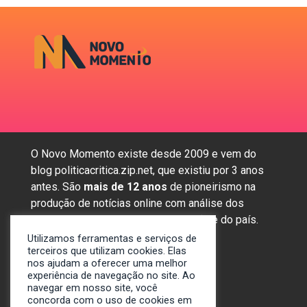
O Novo Momento existe desde 2009 e vem do
blog politicacritica.zip.net, que existiu por 3 anos
antes. São
mais de 12 anos
de pioneirismo na
produção de notícias online com análise dos
assuntos mais importantes da região e do país.
Utilizamos ferramentas e serviços de
terceiros que utilizam cookies. Elas
nos ajudam a oferecer uma melhor
Sobre nós
experiência de navegação no site. Ao
Anunciar
navegar em nosso site, você
concorda com o uso de cookies em
Contato