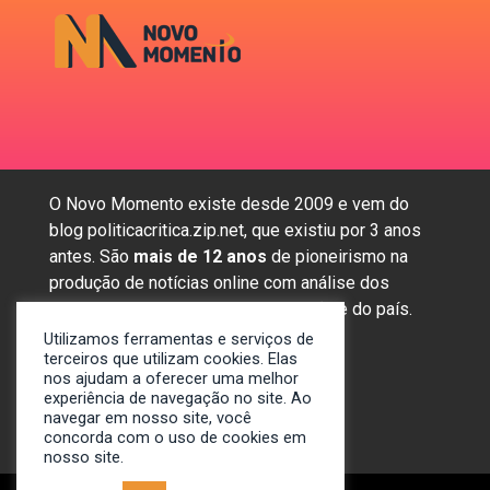
O Novo Momento existe desde 2009 e vem do
blog politicacritica.zip.net, que existiu por 3 anos
antes. São
mais de 12 anos
de pioneirismo na
produção de notícias online com análise dos
assuntos mais importantes da região e do país.
Utilizamos ferramentas e serviços de
terceiros que utilizam cookies. Elas
nos ajudam a oferecer uma melhor
Sobre nós
experiência de navegação no site. Ao
Anunciar
navegar em nosso site, você
concorda com o uso de cookies em
Contato
nosso site.