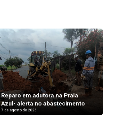
Reparo em adutora na Praia
Dia dos 
Azul- alerta no abastecimento
constro
7 de agosto de 2026
7 de agosto