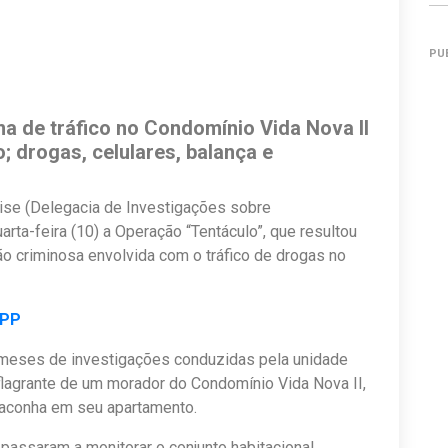
PU
a de tráfico no Condomínio Vida Nova II
; drogas, celulares, balança e
Dise (Delegacia de Investigações sobre
rta-feira (10) a Operação “Tentáculo”, que resultou
ão criminosa envolvida com o tráfico de drogas no
APP
 meses de investigações conduzidas pela unidade
 flagrante de um morador do Condomínio Vida Nova II,
maconha em seu apartamento.
 passaram a monitorar o conjunto habitacional,