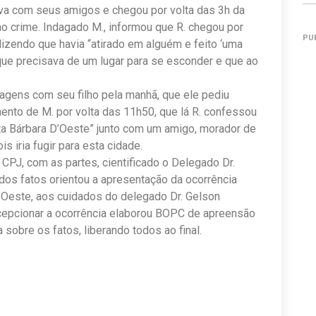
ava com seus amigos e chegou por volta das 3h da
o crime. Indagado M., informou que R. chegou por
PU
izendo que havia “atirado em alguém e feito ‘uma
que precisava de um lugar para se esconder e que ao
agens com seu filho pela manhã, que ele pediu
tamento de M. por volta das 11h50, que lá R. confessou
ta Bárbara D’Oeste” junto com um amigo, morador de
is iria fugir para esta cidade.
 CPJ, com as partes, cientificado o Delegado Dr.
 dos fatos orientou a apresentação da ocorrência
 D’Oeste, aos cuidados do delegado Dr. Gelson
ecepcionar a ocorrência elaborou BOPC de apreensão
sobre os fatos, liberando todos ao final.