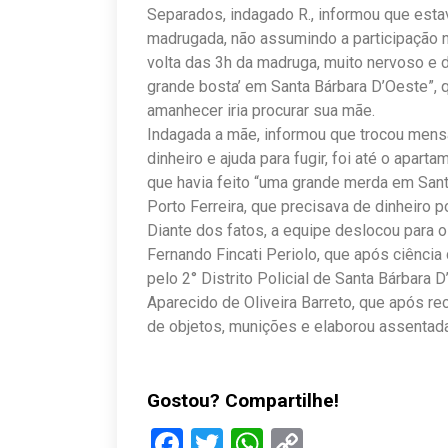
Separados, indagado R., informou que est
madrugada, não assumindo a participação n
volta das 3h da madruga, muito nervoso e d
grande bosta’ em Santa Bárbara D’Oeste”, 
amanhecer iria procurar sua mãe.
Indagada a mãe, informou que trocou mens
dinheiro e ajuda para fugir, foi até o apar
que havia feito “uma grande merda em San
Porto Ferreira, que precisava de dinheiro po
Diante dos fatos, a equipe deslocou para o
Fernando Fincati Periolo, que após ciência
pelo 2° Distrito Policial de Santa Bárbara
Aparecido de Oliveira Barreto, que após r
de objetos, munições e elaborou assentada 
Gostou? Compartilhe!
Facebook
Twitter
WhatsApp
Copy