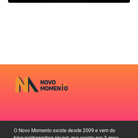
O Novo Momento existe desde 2009 e vem do
blog politicacritica.zip.net, que existiu por 3 anos