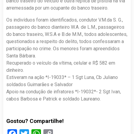
banco traseiro do veículo e outra replica de pistola na via
arremessada por um ocupante do banco traseiro.
Os indivíduos foram identificados, condutor V.M.da S. G.,
passageiro do banco dianteiro W.A. de L.M., passageiros
do banco traseiro, W.S.A e B.de M.M., todos adolescentes,
questionados a respeito do delito, todos confessaram a
participação no crime. Os menores foram apreendidos
Santa Bárbara.
Recuperado o veículo da vítima, celular e R$ 582 em
dinheiro.
Estiveram na ação *I-19033* – 1 Sgt Luna, Cb Juliano
soldados Guimarães e Salvador
Apoio na condução de infratores *I-19032*- 2 Sgt Ivan,
cabos Barbosa e Patrick e soldado Laureano.
Gostou? Compartilhe!