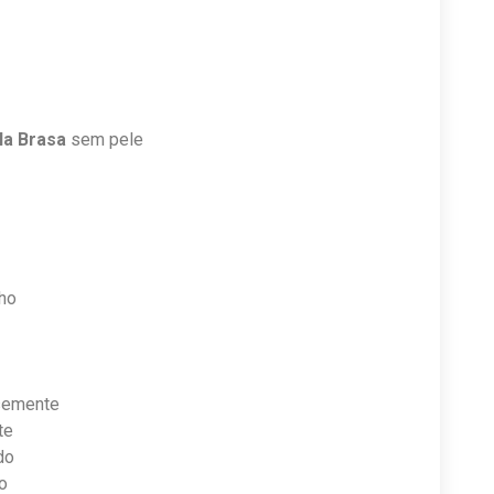
 Na Brasa
sem pele
lho
semente
te
do
o