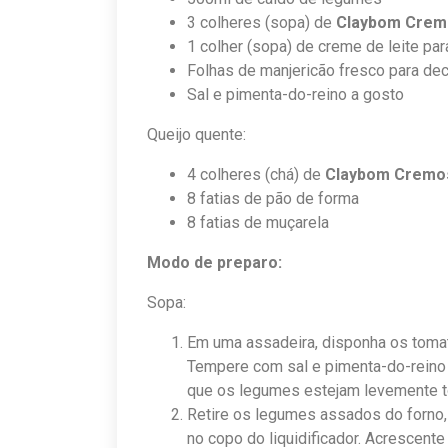
3 colheres (sopa) de
Claybom Crem
1 colher (sopa) de creme de leite par
Folhas de manjericão fresco para dec
Sal e pimenta-do-reino a gosto
Queijo quente:
4 colheres (chá) de
Claybom Cremo
8 fatias de pão de forma
8 fatias de muçarela
Modo de preparo:
Sopa:
Em uma assadeira, disponha os tomat
Tempere com sal e pimenta-do-reino a
que os legumes estejam levemente t
Retire os legumes assados do forno,
no copo do liquidificador. Acrescent