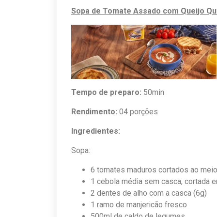
Sopa de Tomate Assado com Queijo Qu
Tempo de preparo:
50min
Rendimento:
04 porções
Ingredientes:
Sopa:
6 tomates maduros cortados ao meio
1 cebola média sem casca, cortada 
2 dentes de alho com a casca (6g)
1 ramo de manjericão fresco
500ml de caldo de legumes