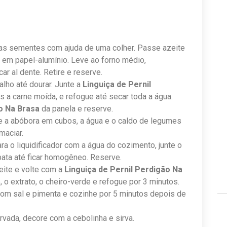
 as sementes com ajuda de uma colher. Passe azeite
 em papel-alumínio. Leve ao forno médio,
ar al dente. Retire e reserve.
alho até dourar. Junte a
Linguiça de Pernil
 a carne moída, e refogue até secar toda a água.
ão Na Brasa
da panela e reserve.
e a abóbora em cubos, a água e o caldo de legumes
maciar.
ara o liquidificador com a água do cozimento, junte o
bata até ficar homogêneo. Reserve.
eite e volte com a
Linguiça de Pernil Perdigão Na
, o extrato, o cheiro-verde e refogue por 3 minutos.
om sal e pimenta e cozinhe por 5 minutos depois de
rvada, decore com a cebolinha e sirva.