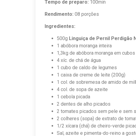
Tempo de preparo:
100min
Rendimento:
08 porções
Ingredientes:
500g
Linguiça de Pernil Perdigão
1 abóbora moranga inteira
1,3kg de abóbora moranga em cubos
4 xíc. de chá de água
1 cubo de caldo de legumes
1 caixa de creme de leite (200g)
1 col. de sobremesa de amido de mi
4 col. de sopa de azeite
1 cebola picada
2 dentes de alho picados
2 tomates picados sem pele e sem 
2 colheres (sopa) de extrato de toma
1/2 xícara (chá) de cheiro-verde pica
Sal, azeite e pimenta-do-reino a gost