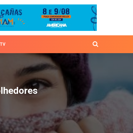
TV
is acolhedores
olhedores