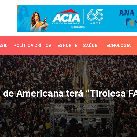
SIL
POLÍTICA CRÍTICA
ESPORTE
SAÚDE
TECNOLOGIA
 Americana terá “Tirole
de Americana terá “Tirolesa F