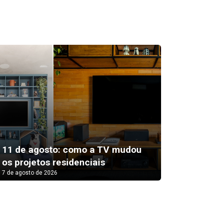
Prefeit
11 de agosto: como a TV mudou
oficina
os projetos residenciais
Pizza
7 de agosto de 2026
7 de agosto