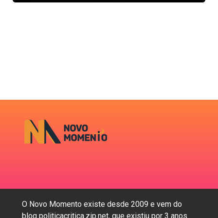
O Novo Momento existe desde 2009 e vem do
blog politicacritica.zip.net, que existiu por 3 anos