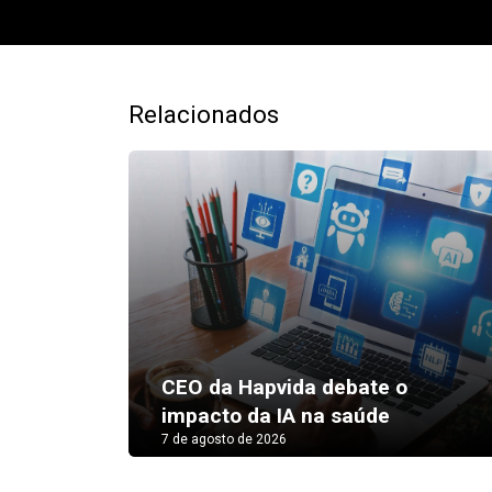
Relacionados
participação nas
11 de agosto: como
ares e restaurantes
os projetos residenc
6
7 de agosto de 2026