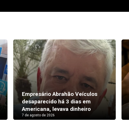
Prefeitura abre inscrições p
 a TV mudou
oficina culinária gratuita de
iais
Pizza
7 de agosto de 2026