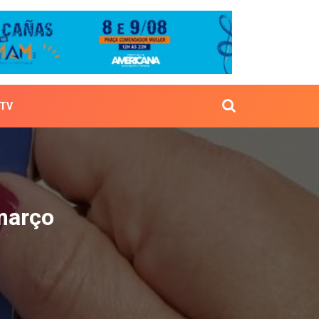
TV
s em março
março