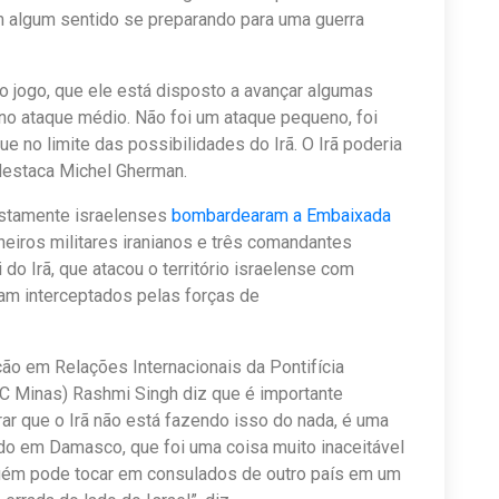
em algum sentido se preparando para uma guerra
no jogo, que ele está disposto a avançar algumas
no ataque médio. Não foi um ataque pequeno, foi
e no limite das possibilidades do Irã. O Irã poderia
 destaca Michel Gherman.
ostamente israelenses
bombardearam a Embaixada
heiros militares iranianos e três comandantes
 do Irã, que atacou o território israelense com
am interceptados pelas forças de
o em Relações Internacionais da Pontifícia
C Minas) Rashmi Singh diz que é importante
ar que o Irã não está fazendo isso do nada, é uma
o em Damasco, que foi uma coisa muito inaceitável
uém pode tocar em consulados de outro país em um