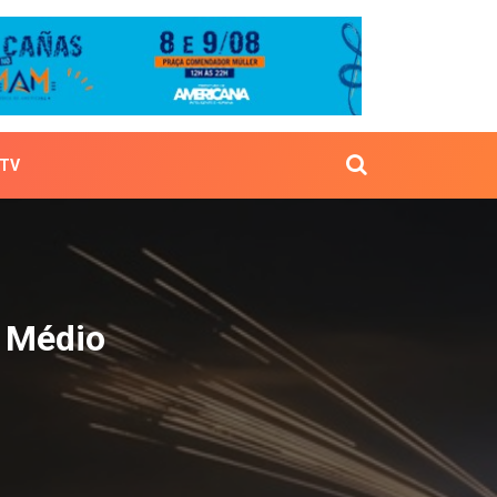
TV
riente Médio
e Médio