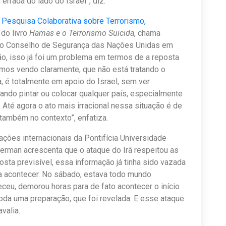
errada do lado do Israel”, diz.
Pesquisa Colaborativa sobre Terrorismo,
 do livro
Hamas e o Terrorismo Suicida
, chama
 do Conselho de Segurança das Nações Unidas em
tão, isso já foi um problema em termos de a reposta
amos vendo claramente, que não está tratando o
a, é totalmente em apoio do Israel, sem ver
ando pintar ou colocar qualquer país, especialmente
. Até agora o ato mais irracional nessa situação é de
 também no contexto”, enfatiza.
ações internacionais da Pontifícia Universidade
erman acrescenta que o ataque do Irã respeitou as
osta previsível, essa informação já tinha sido vazada
ria acontecer. No sábado, estava todo mundo
ceu, demorou horas para de fato acontecer o início
 toda uma preparação, que foi revelada. E esse ataque
avalia.