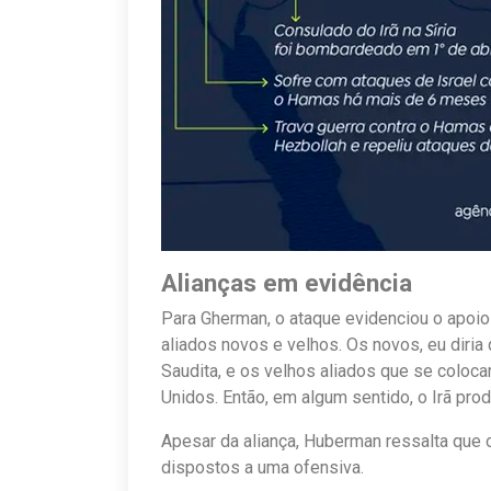
Alianças em evidência
Para Gherman, o ataque evidenciou o apoio
aliados novos e velhos. Os novos, eu diria
Saudita, e os velhos aliados que se coloca
Unidos. Então, em algum sentido, o Irã prod
Apesar da aliança, Huberman ressalta que
dispostos a uma ofensiva.