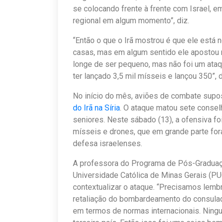
se colocando frente à frente com Israel, 
regional em algum momento”, diz.
“Então o que o Irã mostrou é que ele está 
casas, mas em algum sentido ele apostou 
longe de ser pequeno, mas não foi um ataqu
ter lançado 3,5 mil mísseis e lançou 350”,
No início do mês, aviões de combate sup
do Irã na Síria
. O ataque matou sete consel
seniores. Neste sábado (13), a ofensiva foi
mísseis e drones, que em grande parte for
defesa israelenses.
A professora do Programa de Pós-Graduaçã
Universidade Católica de Minas Gerais (PU
contextualizar o ataque. “Precisamos lembr
retaliação do bombardeamento do consulad
em termos de normas internacionais. Ning