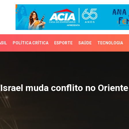
SIL
POLÍTICA CRÍTICA
ESPORTE
SAÚDE
TECNOLOGIA
srael muda conflito no O
 Israel muda conflito no Orient