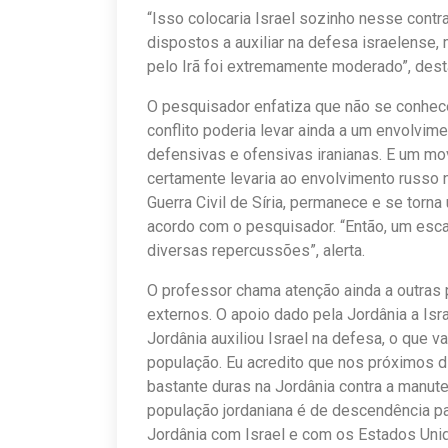
“Isso colocaria Israel sozinho nesse cont
dispostos a auxiliar na defesa israelense,
pelo Irã foi extremamente moderado”, des
O pesquisador enfatiza que não se conhece
conflito poderia levar ainda a um envolvim
defensivas e ofensivas iranianas. E um mov
certamente levaria ao envolvimento russo n
Guerra Civil de Síria, permanece e se torna
acordo com o pesquisador. “Então, um esca
diversas repercussões”, alerta.
O professor chama atenção ainda a outras 
externos. O apoio dado pela Jordânia a Isr
Jordânia auxiliou Israel na defesa, o que 
população. Eu acredito que nos próximos di
bastante duras na Jordânia contra a manute
população jordaniana é de descendência pal
Jordânia com Israel e com os Estados Unid