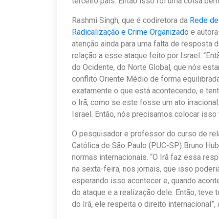
terceiro país. Então isso foi uma coisa bem 
Rashmi Singh, que é codiretora da
Rede de 
Radicalização e Crime Organizado
e autora
atenção ainda para uma falta de resposta
relação a esse ataque feito por Israel. “En
do Ocidente, do Norte Global, que nós est
conflito Oriente Médio de forma equilibrad
exatamente o que está acontecendo, e tent
o Irã, como se este fosse um ato irracional
Israel. Então, nós precisamos colocar isso
O pesquisador e professor do curso de rel
Católica de São Paulo (PUC-SP) Bruno Hub
normas internacionais. “O Irã faz essa resp
na sexta-feira, nos jornais, que isso pode
esperando isso acontecer e, quando aconte
do ataque e a realização dele. Então, teve
do Irã, ele respeita o direito internacional”, 