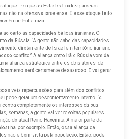
ra-ataque. Porque os Estados Unidos parecem
 mas não na ofensiva israelense. E esse ataque feito
taca Bruno Huberman
 ao certo as capacidades bélicas iranianas. O
ento da Rússia. “A gente não sabe das capacidades
imento diretamente de Israel em território iraniano
esse conflito.” A aliança entre Irã e Rússia vem da
 uma aliança estratégica entre os dois atores, de
lonamento será certamente desastroso. E vai gerar
possíveis repercussões para além dos conflitos
ael pode gerar um descontentamento interno. “A
vai contra completamente os interesses da sua
as, semanas, a gente vai ver revoltas populares
nção do atual Reino Haxemita. A maior parte da
estina, por exemplo. Então, essa aliança da
os não é bem-vista pela população. Então, pode