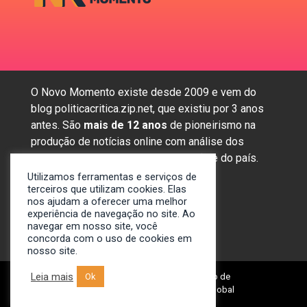
O Novo Momento existe desde 2009 e vem do
blog politicacritica.zip.net, que existiu por 3 anos
antes. São
mais de 12 anos
de pioneirismo na
produção de notícias online com análise dos
assuntos mais importantes da região e do país.
Utilizamos ferramentas e serviços de
terceiros que utilizam cookies. Elas
nos ajudam a oferecer uma melhor
Sobre nós
experiência de navegação no site. Ao
Anunciar
navegar em nosso site, você
concorda com o uso de cookies em
Contato
nosso site.
Leia mais
Ok
© 2009-2024. Portal Novo Momento de
Notícias. Desenvolvido por: Spivit Global
Technologies