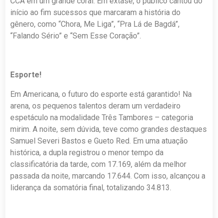
CCA em um grande coral. Em êxtase, o público cantou do
início ao fim sucessos que marcaram a história do
gênero, como “Chora, Me Liga”, “Pra Lá de Bagdá”,
“Falando Sério” e “Sem Esse Coração”.
Esporte!
Em Americana, o futuro do esporte está garantido! Na
arena, os pequenos talentos deram um verdadeiro
espetáculo na modalidade Três Tambores – categoria
mirim. A noite, sem dúvida, teve como grandes destaques
Samuel Severi Bastos e Gueto Red. Em uma atuação
histórica, a dupla registrou o menor tempo da
classificatória da tarde, com 17.169, além da melhor
passada da noite, marcando 17.644. Com isso, alcançou a
liderança da somatória final, totalizando 34.813.