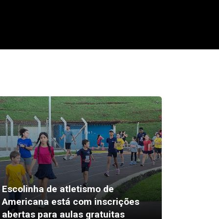
Escolinha de atletismo de
Americana está com inscrições
Pais pr
abertas para aulas gratuitas
inglês