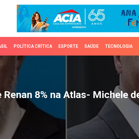
SIL
POLÍTICA CRÍTICA
ESPORTE
SAÚDE
TECNOLOGIA
Renan 8% na Atlas- Mich
e Renan 8% na Atlas- Michele d