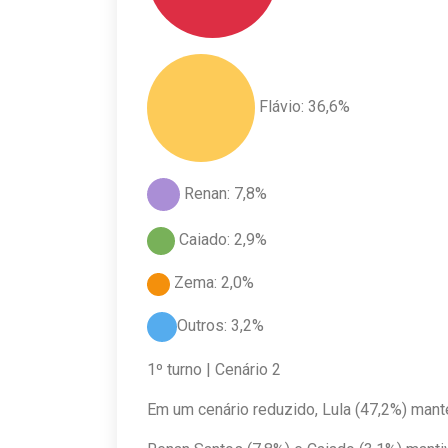
Flávio: 36,6%
Renan: 7,8%
Caiado: 2,9%
Zema: 2,0%
Outros: 3,2%
1º turno | Cenário 2
Em um cenário reduzido, Lula (47,2%) man