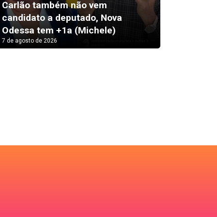
Carlão também não vem
candidato a deputado, Nova
Morre d
Odessa tem +1a (Michele)
Vila, d
7 de agosto de 2026
7 de agosto