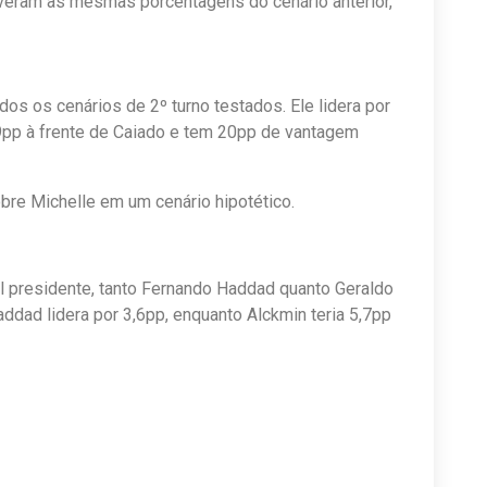
iveram as mesmas porcentagens do cenário anterior,
s os cenários de 2º turno testados. Ele lidera por
9pp à frente de Caiado e tem 20pp de vantagem
bre Michelle em um cenário hipotético.
l presidente, tanto Fernando Haddad quanto Geraldo
addad lidera por 3,6pp, enquanto Alckmin teria 5,7pp