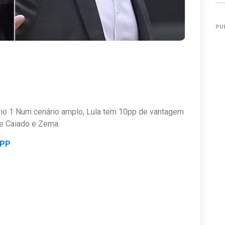
PU
nário 1 Num cenário amplo, Lula tem 10pp de vantagem
de Caiado e Zema.
APP