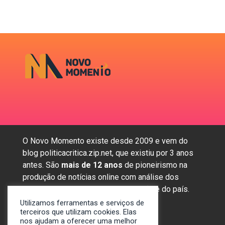
O Novo Momento existe desde 2009 e vem do
blog politicacritica.zip.net, que existiu por 3 anos
antes. São
mais de 12 anos
de pioneirismo na
produção de notícias online com análise dos
assuntos mais importantes da região e do país.
Utilizamos ferramentas e serviços de
terceiros que utilizam cookies. Elas
nos ajudam a oferecer uma melhor
Sobre nós