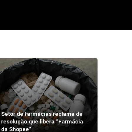
Setor de farmácias reclama de
resolução que libera “Farmácia
Pivô de
da Shopee”
metros