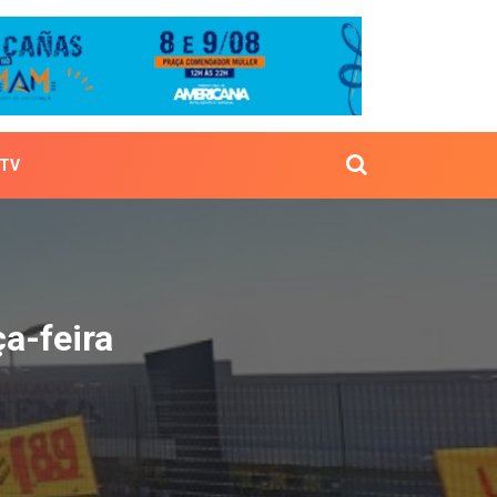
TV
 terça-feira
a-feira