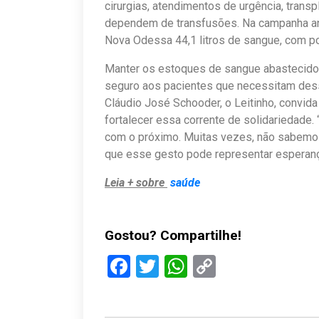
cirurgias, atendimentos de urgência, trans
dependem de transfusões. Na campanha ant
Nova Odessa 44,1 litros de sangue, com pot
Manter os estoques de sangue abastecidos
seguro aos pacientes que necessitam dess
Cláudio José Schooder, o Leitinho, convid
fortalecer essa corrente de solidariedade
com o próximo. Muitas vezes, não sabemo
que esse gesto pode representar esperança
Leia + sobre
saúde
Gostou? Compartilhe!
Facebook
Twitter
WhatsApp
Copy
Link