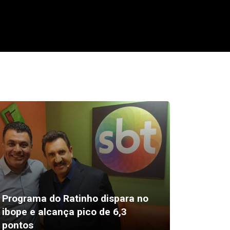
Programa do Ratinho dispara no
Americ
ibope e alcança pico de 6,3
veículo
pontos
doloso