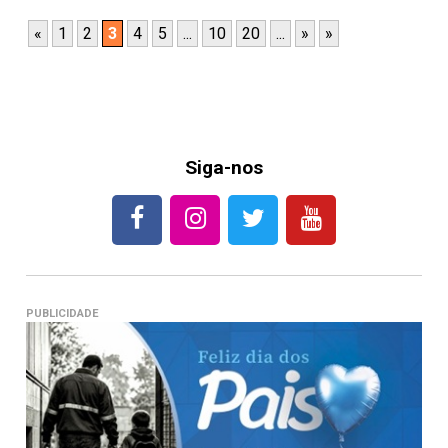
«
1
2
3
4
5
...
10
20
...
»
»
Siga-nos
PUBLICIDADE